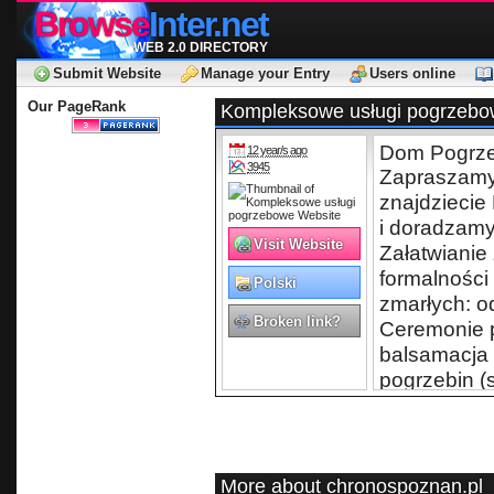
Browse
Inter.net
WEB 2.0 DIRECTORY
Submit Website
Manage your Entry
Users online
Our PageRank
Kompleksowe usługi pogrzeb
Dom Pogrz
12 year/s ago
3945
Zapraszamy 
znajdzieci
i doradzamy
Visit Website
Załatwianie
formalności
Polski
zmarłych: od
Broken link?
Ceremonie p
balsamacja 
pogrzebin (
utwory audi
urny, krzyż
(wieńce, wią
kamieniarsk
More about chronospoznan.pl