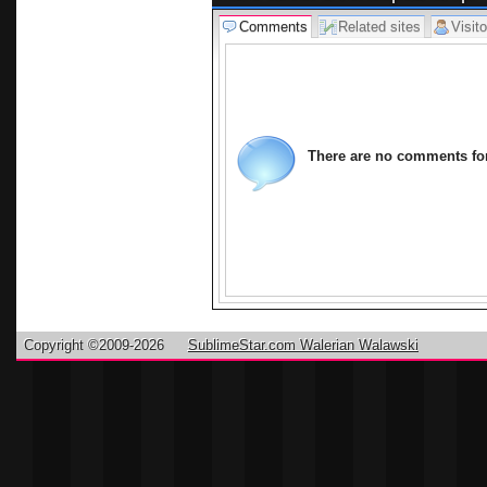
Swarzędza d
Comments
Related sites
Visito
Spełniamy i
zmarłego P
Usługi Pogr
There are no comments for 
Copyright ©2009-2026
SublimeStar.com Walerian Walawski