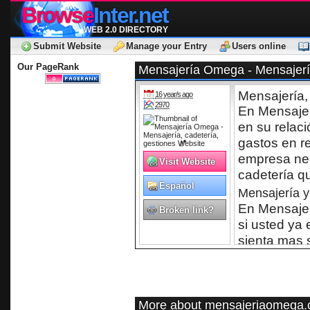
Browse
Inter.net
WEB 2.0 DIRECTORY
Submit Website
Manage your Entry
Users online
Our PageRank
Mensajería Omega - Mensajería
Mensajería, 
16 year/s ago
2970
En Mensajer
en su relac
gastos en re
empresa nec
Visit Website
cadetería q
Español
Mensajería 
En Mensaje
Broken link?
si usted ya
sienta mas s
esperamos p
Las motos d
permanentem
More about mensajeriaomega.
podrán en c