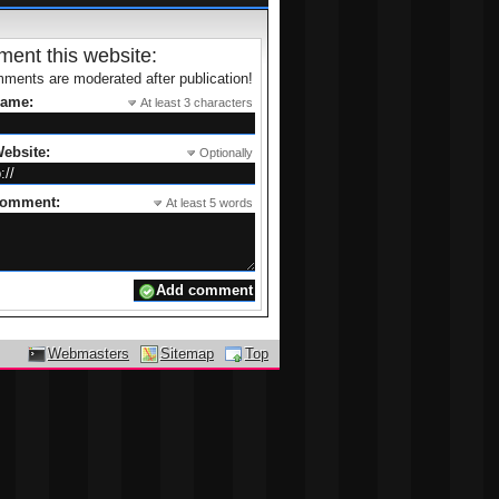
ent this website:
ments are moderated after publication!
name:
At least 3 characters
ebsite:
Optionally
comment:
At least 5 words
Webmasters
Sitemap
Top