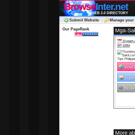
Browse
Inter.net
WEB 2.0 DIRECTORY
Submit Website
Manage your 
Our PageRank
Mga-Saki
10 year/s 
10954
Visit
Tagal
Broke
More ab