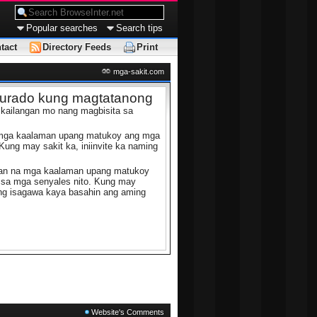
Popular searches
Search tips
tact
Directory Feeds
Print
mga-sakit.com
gurado kung magtatanong
 kailangan mo nang magbisita sa
na mga kaalaman upang matukoy ang mga
ung may sakit ka, iniinvite ka naming
man na mga kaalaman upang matukoy
sa mga senyales nito. Kung may
ng isagawa kaya basahin ang aming
Website's Comments