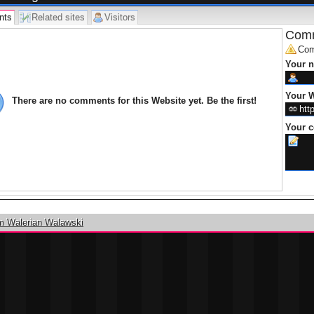
nts
Related sites
Visitors
Comm
Com
Your 
Your W
There are no comments for this Website yet. Be the first!
Your 
m Walerian Walawski