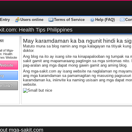
Entry
Users online
Terms of Service
Help (FAQ)
Con
t.com: Health Tips Philippines
May karamdaman ka ba ngunit hindi ka si
ago
Matuto muna sa blog namin ang mga kalagayan na titiyak kung
ka ba sa doktor o hindi?
doktor.
Ang blog na ito ay isang site na kinapapalooban ng tumpak 
sakit gamit ang mapamaraang pagtingin sa mga sintomas nito. K
 Website
pag-aralan ang mga dapat mong gawin gamit ang aming blog.
Ang mga-sakit.com ay isang website na naglalaman ng maya
og
ang mga karamdaman sa pamamagitan ng masusing pagsusuri 
karamdaman ka, iniinvite ka naming usisain ang mga dapat mo
website.
n link?
out mga-sakit.com