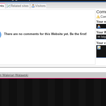
nts
Related sites
Visitors
Comm
Com
Your 
Your W
There are no comments for this Website yet. Be the first!
Your 
m Walerian Walawski