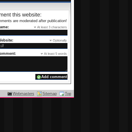
ent this website:
ments are moderated after publication!
name:
At least 3 characters
ebsite:
Optionally
comment:
At least 5 words
Webmasters
Sitemap
Top