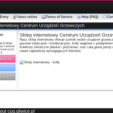
Entry
Users online
Terms of Service
Help (FAQ)
Con
nternetowy Centrum Urządzeń Grzewczych
Sklep internetowy Centrum Urządzeń Grz
ago
Nasz sklep internetowy oferuje szeroki wybór urządzeń grzewcz
gazowe tradycyjne i kondesacyjne, kotły węglowe z podajnikiem 
kolektory słoneczne płaskie i próżniowe, oraz całą gamę pomp 
nawet najbardziej wymagających klientów.
 Website
i
n link?
ut cug.gliwice.pl