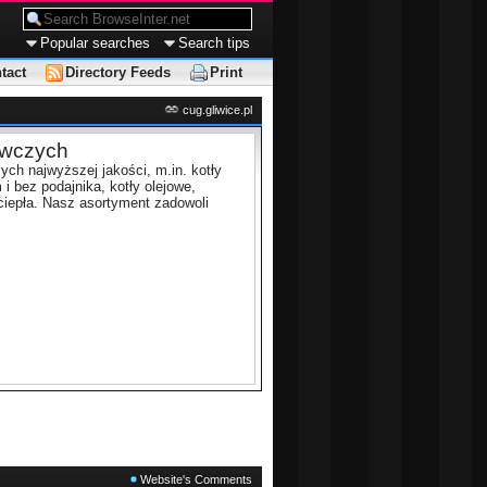
Popular searches
Search tips
tact
Directory Feeds
Print
cug.gliwice.pl
ewczych
ych najwyższej jakości, m.in. kotły
i bez podajnika, kotły olejowe,
ciepła. Nasz asortyment zadowoli
Website's Comments