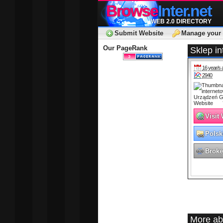
Browse
Inter.net
WEB 2.0 DIRECTORY
Submit Website
Manage your 
Our PageRank
Sklep i
16 year/s 
2940
Visit
Polsk
Broke
More abo